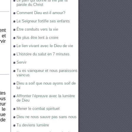
Le pain qui donne la vie par la
parole du Christ
Comment Dieu est-il amour?
Le Seigneur fortifie ses enfants
Être conduits vers la vie
ent
 et
Ne plus être lent à croire
vir
Le lien vivant avec le Dieu de vie
L’histoire du salut en 7 minutes
Servir
Tu es vainqueur et nous paraissons
vaincus
Dieu a soif que nous ayons soif de
lui
tes
Affronter l’épreuve avec la lumière
ous
de Dieu
eur
Mener le combat spirituel
 le
que
Dieu ne nous sauve pas sans nous
 de
Tu deviens lumière