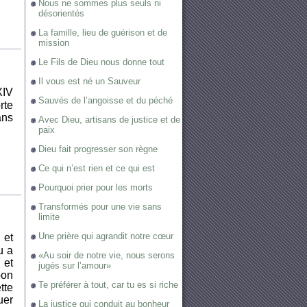
Nous ne sommes plus seuls ni
désorientés
La famille, lieu de guérison et de
mission
Le Fils de Dieu nous donne tout
Il vous est né un Sauveur
XIV
Sauvés de l’angoisse et du péché
rte
ans
Avec Dieu, artisans de justice et de
paix
Dieu fait progresser son règne
Ce qui n’est rien et ce qui est
Pourquoi prier pour les morts
Transformés pour une vie sans
limite
Une prière qui agrandit notre cœur
 et
u a
«Au soir de notre vie, nous serons
 et
jugés sur l’amour»
bon
Te préférer à tout, car tu es si riche
tte
uer
La justice qui conduit au bonheur