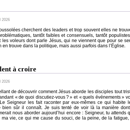
l 2026
oussolées cherchent des leaders et trop souvent elles ne trouv
oblématiques, tantôt faibles et consensuels, tantôt populistes
 les voleurs dont parle Jésus, qui ne viennent que pour se ser
n en trouve dans la politique, mais aussi parfois dans l’Église.
lent à croire
l 2026
ellant de découvrir comment Jésus aborde les disciples tout tris
ndant « de quoi discutiez-vous ? » et « quels événements » v
 Le Seigneur les fait raconter par eux-mêmes ce qui habite l
bien sûr il connaît. Je suis tenté de voir là la manière dont
erait nous aborder aujourd’hui encore : Seigneur, tu attends 
e ma vie, ce qui me cause du souci, de la peine, de la fatigue,