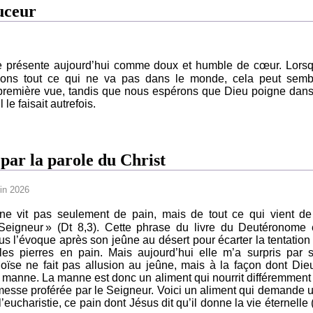
uceur
se présente aujourd’hui comme doux et humble de cœur. Lors
ons tout ce qui ne va pas dans le monde, cela peut semb
première vue, tandis que nous espérons que Dieu poigne dans
le faisait autrefois.
 par la parole du Christ
uin 2026
e vit pas seulement de pain, mais de tout ce qui vient de
eigneur » (Dt 8,3). Cette phrase du livre du Deutéronome 
us l’évoque après son jeûne au désert pour écarter la tentation
 les pierres en pain. Mais aujourd’hui elle m’a surpris par 
oïse ne fait pas allusion au jeûne, mais à la façon dont Die
a manne. La manne est donc un aliment qui nourrit différemment
romesse proférée par le Seigneur. Voici un aliment qui demande 
’eucharistie, ce pain dont Jésus dit qu’il donne la vie éternelle 