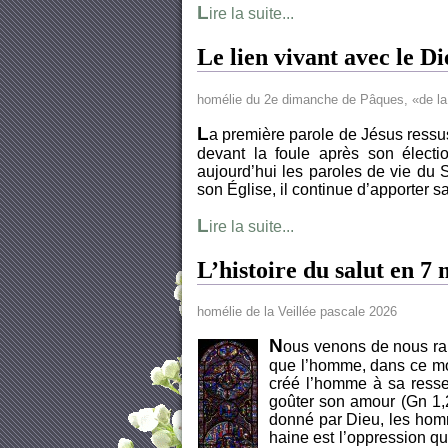
L
ire la suite...
Le lien vivant avec le Di
homélie du 2e dimanche de Pâques, «de la 
L
a première parole de Jésus ressusc
devant la foule après son élect
aujourd’hui les paroles de vie du S
son Église, il continue d’apporter sa
L
ire la suite...
L’histoire du salut en 7
homélie de la Veillée pascale 2026
N
ous venons de nous ra
que l’homme, dans ce mon
créé l’homme à sa resse
goûter son amour (Gn 1,
donné par Dieu, les homm
haine est l’oppression qu