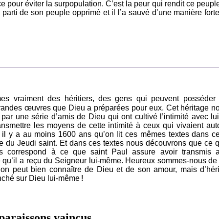
 pour éviter la surpopulation. C’est la peur qui rendit ce peuple
e parti de son peuple opprimé et il l’a sauvé d’une manière forte
s vraiment des héritiers, des gens qui peuvent posséder
grandes œuvres que Dieu a préparées pour eux. Cet héritage n
 par une série d’amis de Dieu qui ont cultivé l’intimité avec lui
ansmettre les moyens de cette intimité à ceux qui vivaient aut
, il y a au moins 1600 ans qu’on lit ces mêmes textes dans ce
du Jeudi saint. Et dans ces textes nous découvrons que ce 
s correspond à ce que saint Paul assure avoir transmis 
 ce qu’il a reçu du Seigneur lui-même. Heureux sommes-nous de
’on peut bien connaître de Dieu et de son amour, mais d’héri
anché sur Dieu lui-même !
paraissons vaincus