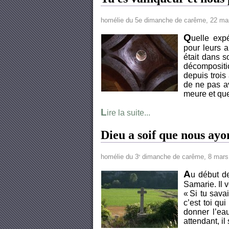
homélie du 5e dimanche de carême, 22 ma
Q
uelle exp
pour leurs a
était dans s
décomposition
depuis trois
de ne pas av
meure et que
L
ire la suite...
Dieu a soif que nous ayon
homélie du 3
dimanche de carême, 8 mars
e
A
u début de
Samarie. Il ve
« Si tu sava
c’est toi qui
donner l’eau
attendant, il