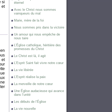
 si
éternel
 et
Avec le Christ nous sommes
vainqueurs du mal
Marie, mère de la foi
Nous sommes pris dans la victoire
Un amour qui nous empêche de
nous taire
L’Église catholique, héritière des
promesses du Christ
 en
ous
Le Christ est là, il agit
 et
L’Esprit Saint fait vivre notre cœur
our
tte
La vie libérée
que
L’Esprit réalise la paix
aux
 ne
La merveille de notre cœur
ter
Une Église audacieuse qui avance
dans l’unité
Les débuts de l’Église
La vie nouvelle