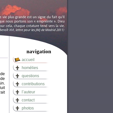
navigation
accueil
homélies
 de
questions
nde
in.
contributions
uit
l’auteur
ait
contact
photos