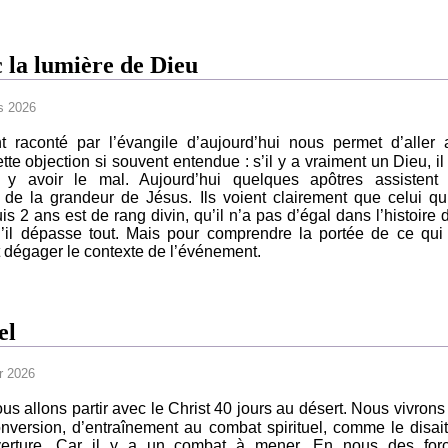
 la lumière de Dieu
 2026
 raconté par l’évangile d’aujourd’hui nous permet d’aller 
tte objection si souvent entendue : s’il y a vraiment un Dieu, il
 y avoir le mal. Aujourd’hui quelques apôtres assistent
de la grandeur de Jésus. Ils voient clairement que celui qu’
is 2 ans est de rang divin, qu’il n’a pas d’égal dans l’histoire 
il dépasse tout. Mais pour comprendre la portée de ce qui
ut dégager le contexte de l’événement.
el
er 2026
ous allons partir avec le Christ 40 jours au désert. Nous vivrons
version, d’entraînement au combat spirituel, comme le disait
uverture. Car il y a un combat à mener. En nous des for