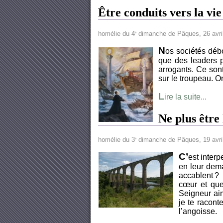
Être conduits vers la vie
homélie du 4
dimanche de Pâques, 26 avri
e
N
os sociétés déb
que des leaders pr
arrogants. Ce sont
sur le troupeau. O
L
ire la suite...
Ne plus être 
homélie du 3
dimanche de Pâques, 19 avri
e
C’
est interp
en leur dema
accablent ?
cœur et que 
Seigneur aim
je te racont
l’angoisse.