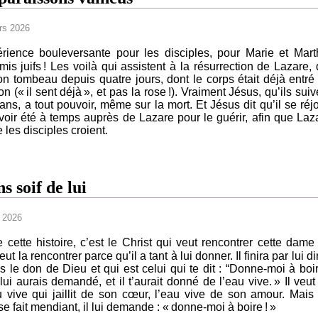
rs 2026
érience bouleversante pour les disciples, pour Marie et Mart
mis juifs ! Les voilà qui assistent à la résurrection de Lazare, 
on tombeau depuis quatre jours, dont le corps était déjà entré
 (« il sent déjà », et pas la rose !). Vraiment Jésus, qu’ils suiv
 ans, a tout pouvoir, même sur la mort. Et Jésus dit qu’il se réjo
oir été à temps auprès de Lazare pour le guérir, afin que Laz
 les disciples croient.
s soif de lui
 2026
 cette histoire, c’est le Christ qui veut rencontrer cette dame
ut la rencontrer parce qu’il a tant à lui donner. Il finira par lui di
is le don de Dieu et qui est celui qui te dit : “Donne-moi à boir
 lui aurais demandé, et il t’aurait donné de l’eau vive. » Il veut 
 vive qui jaillit de son cœur, l’eau vive de son amour. Mais
 se fait mendiant, il lui demande : « donne-moi à boire ! »