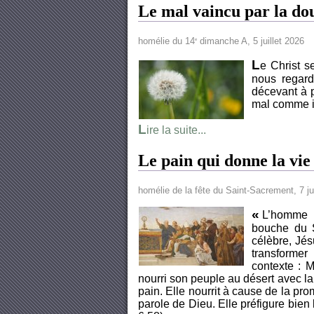
Le mal vaincu par la do
homélie du 14
dimanche A, 5 juillet 2026
e
L
e Christ 
nous regard
décevant à 
mal comme il 
L
ire la suite...
Le pain qui donne la vie
homélie de la fête du Saint-Sacrement, 7 j
«
L’homme n
bouche du S
célèbre, Jés
transformer
contexte : M
nourri son peuple au désert avec l
pain. Elle nourrit à cause de la p
parole de Dieu. Elle préfigure bien l