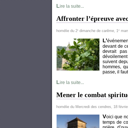
L
ire la suite...
Affronter l’épreuve avec
homélie du 2
dimanche de carême, 1
mars
e
er
L’
événement
devant de ce
devrait pas
dévoilement 
suivent depu
hommes, qu’
passe, il fa
L
ire la suite...
Mener le combat spiritu
homélie du Mercredi des cendres, 18 févri
V
oici que n
temps de con
prière d’o