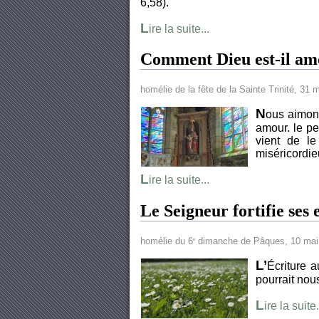
6,58).
L
ire la suite...
Comment Dieu est-il a
homélie de la fête de la Sainte Trinité, 31 
N
ous aimons
amour. le pe
vient de l
miséricordieu
L
ire la suite...
Le Seigneur fortifie ses 
homélie du 6
dimanche de Pâques, 10 mai
e
L’
Écriture a
pourrait nous
L
ire la suite.