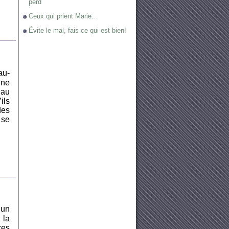
perd
Ceux qui prient Marie…
Évite le mal, fais ce qui est bien!
au-
 ne
 au
ils
des
 se
 un
 la
ces