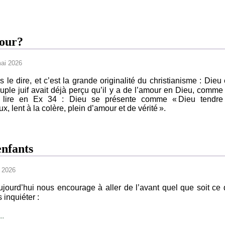
mour?
mai 2026
 le dire, et c’est la grande originalité du christianisme : Dieu 
uple juif avait déjà perçu qu’il y a de l’amour en Dieu, comme
e lire en Ex 34 : Dieu se présente comme « Dieu tendre
x, lent à la colère, plein d’amour et de vérité ».
enfants
 2026
ujourd’hui nous encourage à aller de l’avant quel que soit ce 
 inquiéter :
..