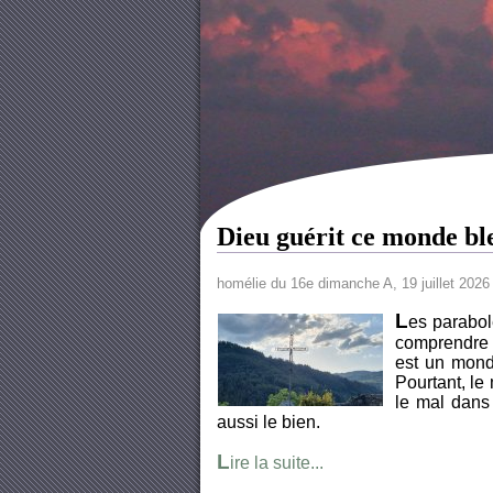
Dieu guérit ce monde bl
homélie du 16e dimanche A, 19 juillet 2026
L
es parabol
comprendre 
est un monde
Pourtant, le
le mal dans 
aussi le bien.
L
ire la suite...