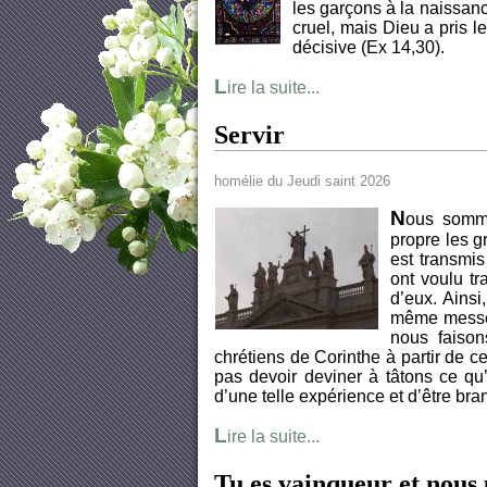
les garçons à la naissance
cruel, mais Dieu a pris l
décisive (Ex 14,30).
L
ire la suite...
Servir
homélie du Jeudi saint 2026
N
ous somme
propre les 
est transmis
ont voulu tr
d’eux. Ainsi
même messe 
nous faison
chrétiens de Corinthe à partir de
pas devoir deviner à tâtons ce qu
d’une telle expérience et d’être br
L
ire la suite...
Tu es vainqueur et nous 