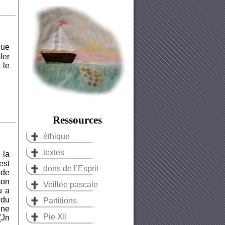
que
ler
 le
Ressources
éthique
textes
 la
est
dons de l’Esprit
 de
son
Veillée pascale
u a
 du
Partitions
une
Pie XII
(Jn