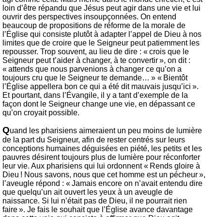
loin d’être répandu que Jésus peut agir dans une vie et lui
ouvrir des perspectives insoupçonnées. On entend
beaucoup de propositions de réforme de la morale de
l’Église qui consiste plutôt à adapter l’appel de Dieu à nos
limites que de croire que le Seigneur peut patiemment les
repousser. Trop souvent, au lieu de dire : « crois que le
Seigneur peut t’aider à changer, à te convertir », on dit :
« attends que nous parvenions à changer ce qu’on a
toujours cru que le Seigneur te demande… » « Bientôt
l’Église appellera bon ce qui a été dit mauvais jusqu’ici ».
Et pourtant, dans l’Évangile, il y a tant d’exemple de la
façon dont le Seigneur change une vie, en dépassant ce
qu’on croyait possible.
Q
uand les pharisiens aimeraient un peu moins de lumière
de la part du Seigneur, afin de rester centrés sur leurs
conceptions humaines déguisées en piété, les petits et les
pauvres désirent toujours plus de lumière pour réconforter
leur vie. Aux pharisiens qui lui ordonnent « Rends gloire à
Dieu ! Nous savons, nous que cet homme est un pécheur »,
l’aveugle répond : « Jamais encore on n’avait entendu dire
que quelqu’un ait ouvert les yeux à un aveugle de
naissance. Si lui n’était pas de Dieu, il ne pourrait rien
faire ». Je fais le souhait que l’Église avance davantage