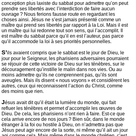
conception plus laxiste du sabbat pour admettre qu’on peut
prendre ses libertés avec l’interdiction de faire aucun
ouvrage ? Nous ferions fausse route en regardant les
choses ainsi. Jésus ne s’est jamais présenté comme un
maître qui prend ses libertés par rapport à la Loi. Mais il est
un maître qui lui redonne tout son sens, qui l’accomplit. Il
est maître du sabbat parce qu’il en est l’auteur, pas parce
qu’il accommode la loi à ses priorités personnelles.
S’
ils avaient compris que le sabbat est le jour de Dieu, le
jour pour le Seigneur, les pharisiens adversaires pourraient
se réjouir de cette victoire de Dieu sur les ténèbres, sur le
découragement qu’instille le malin dans nos vies. Ou au
moins admettre qu’ils ne comprennent pas, qu’ils sont
aveugles. Mais ils disent « nous voyons » et considèrent les
autres, ceux qui reconnaissent l’action du Christ, comme
des moins que rien.
J
ésus avait dit qu’il était la lumière du monde, qui fait
refluer les ténèbres et permet d’accomplir les œuvres de
Dieu. De cela, les pharisiens n’ont rien à faire. Est-ce que
cela arrive encore de nos jours ? Bien sûr, dans le monde
étranger à la foi ou hostile à Dieu, on n’admettra pas que
Jésus peut agir encore de la sorte, ni même qu’il ait un jour
agi comme cela. Mais même dans le monde chrétien, c’est