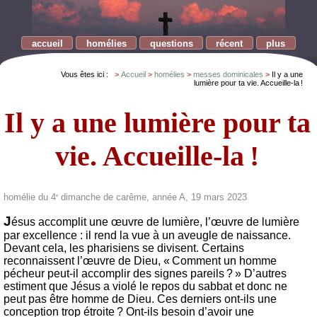
accueil
homélies
questions
récent
plus
Vous êtes ici :
Accueil
homélies
messes dominicales
Il y a une
lumière pour ta vie. Accueille-la !
Il y a une lumière pour ta
vie. Accueille-la !
homélie du 4
dimanche de carême, année A, 19 mars 2023
e
J
ésus accomplit une œuvre de lumière, l’œuvre de lumière
par excellence : il rend la vue à un aveugle de naissance.
Devant cela, les pharisiens se divisent. Certains
reconnaissent l’œuvre de Dieu, « Comment un homme
pécheur peut-il accomplir des signes pareils ? » D’autres
estiment que Jésus a violé le repos du sabbat et donc ne
peut pas être homme de Dieu. Ces derniers ont-ils une
conception trop étroite ? Ont-ils besoin d’avoir une