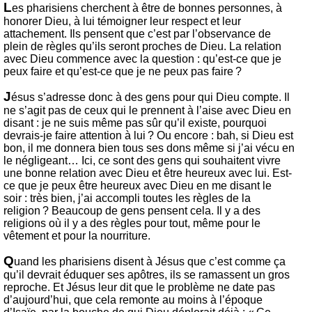
L
es pharisiens cherchent à être de bonnes personnes, à
honorer Dieu, à lui témoigner leur respect et leur
attachement. Ils pensent que c’est par l’observance de
plein de règles qu’ils seront proches de Dieu. La relation
avec Dieu commence avec la question : qu’est-ce que je
peux faire et qu’est-ce que je ne peux pas faire ?
J
ésus s’adresse donc à des gens pour qui Dieu compte. Il
ne s’agit pas de ceux qui le prennent à l’aise avec Dieu en
disant : je ne suis même pas sûr qu’il existe, pourquoi
devrais-je faire attention à lui ? Ou encore : bah, si Dieu est
bon, il me donnera bien tous ses dons même si j’ai vécu en
le négligeant… Ici, ce sont des gens qui souhaitent vivre
une bonne relation avec Dieu et être heureux avec lui. Est-
ce que je peux être heureux avec Dieu en me disant le
soir : très bien, j’ai accompli toutes les règles de la
religion ? Beaucoup de gens pensent cela. Il y a des
religions où il y a des règles pour tout, même pour le
vêtement et pour la nourriture.
Q
uand les pharisiens disent à Jésus que c’est comme ça
qu’il devrait éduquer ses apôtres, ils se ramassent un gros
reproche. Et Jésus leur dit que le problème ne date pas
d’aujourd’hui, que cela remonte au moins à l’époque