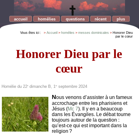
accueil
homélies
questions
récent
plus
Vous êtes ici :
Accueil
homélies
messes dominicales
Honorer Dieu
par le cœur
Honorer Dieu par le
cœur
Homélie du 22
dimanche B, 1
septembre 2024
e
er
N
ous venons d’assister à un fameux
accrochage entre les pharisiens et
Jésus (
Mc 7
). Il y en a beaucoup
dans les Évangiles. Le débat tourne
toujours autour de la question :
qu’est-ce qui est important dans la
religion ?