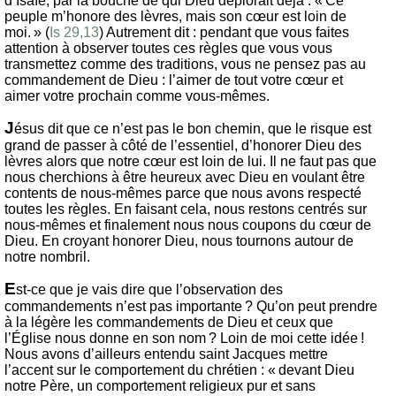
d’Isaïe, par la bouche de qui Dieu déplorait déjà : « Ce
peuple m’honore des lèvres, mais son cœur est loin de
moi. » (
Is 29,13
) Autrement dit : pendant que vous faites
attention à observer toutes ces règles que vous vous
transmettez comme des traditions, vous ne pensez pas au
commandement de Dieu : l’aimer de tout votre cœur et
aimer votre prochain comme vous-mêmes.
J
ésus dit que ce n’est pas le bon chemin, que le risque est
grand de passer à côté de l’essentiel, d’honorer Dieu des
lèvres alors que notre cœur est loin de lui. Il ne faut pas que
nous cherchions à être heureux avec Dieu en voulant être
contents de nous-mêmes parce que nous avons respecté
toutes les règles. En faisant cela, nous restons centrés sur
nous-mêmes et finalement nous nous coupons du cœur de
Dieu. En croyant honorer Dieu, nous tournons autour de
notre nombril.
E
st-ce que je vais dire que l’observation des
commandements n’est pas importante ? Qu’on peut prendre
à la légère les commandements de Dieu et ceux que
l’Église nous donne en son nom ? Loin de moi cette idée !
Nous avons d’ailleurs entendu saint Jacques mettre
l’accent sur le comportement du chrétien : « devant Dieu
notre Père, un comportement religieux pur et sans