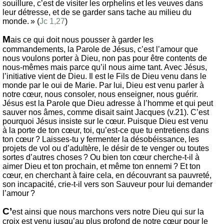
souillure, c’est de visiter les orphelins et les veuves dans
leur détresse, et de se garder sans tache au milieu du
monde. » (
Jc 1,27
)
M
ais ce qui doit nous pousser à garder les
commandements, la Parole de Jésus, c’est l’amour que
nous voulons porter à Dieu, non pas pour être contents de
nous-mêmes mais parce qu’il nous aime tant. Avec Jésus,
l’initiative vient de Dieu. Il est le Fils de Dieu venu dans le
monde par le oui de Marie. Par lui, Dieu est venu parler à
notre cœur, nous consoler, nous enseigner, nous guérir.
Jésus est la Parole que Dieu adresse à l’homme et qui peut
sauver nos âmes, comme disait saint Jacques (v.21). C’est
pourquoi Jésus insiste sur le cœur. Puisque Dieu est venu
à la porte de ton cœur, toi, qu’est-ce que tu entretiens dans
ton cœur ? Laisses-tu y fermenter la désobéissance, les
projets de vol ou d’adultère, le désir de te venger ou toutes
sortes d’autres choses ? Ou bien ton cœur cherche-t-il à
aimer Dieu et ton prochain, et même ton ennemi ? Et ton
cœur, en cherchant à faire cela, en découvrant sa pauvreté,
son incapacité, crie-t-il vers son Sauveur pour lui demander
l’amour ?
C’
est ainsi que nous marchons vers notre Dieu qui sur la
croix est venu jusqu’au plus profond de notre cœur pour le