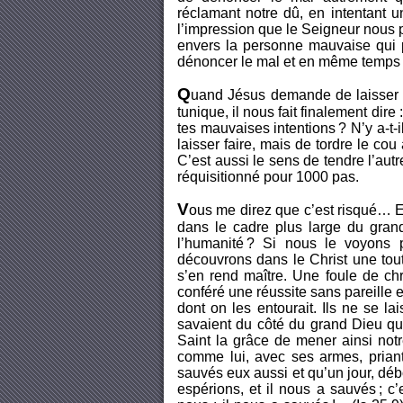
réclamant notre dû, en intentant 
l’impression que le Seigneur nous p
envers la personne mauvaise qui p
dénoncer le mal et en même temps r
Q
uand Jésus demande de laisser n
tunique, il nous fait finalement dire
tes mauvaises intentions ? N’y a-t
laisser faire, mais de tordre le cou
C’est aussi le sens de tendre l’aut
réquisitionné pour 1000 pas.
V
ous me direz que c’est risqué… Et
dans le cadre plus large du grand
l’humanité ? Si nous le voyons
découvrons dans le Christ une tout
s’en rend maître. Une foule de chr
conféré une réussite sans pareille 
dont on les entourait. Ils ne se lai
savaient du côté du grand Dieu qui
Saint la grâce de mener ainsi notr
comme lui, avec ses armes, priant
sauvés eux aussi et qu’un jour, débo
espérions, et il nous a sauvés ; c’