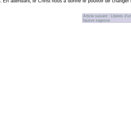
9). En attendant, le Christ nous a donné le pouvoir de changer 
Article suivant : Libérés d’u
fausse sagesse