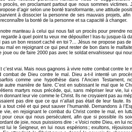
un procès, en proclamant partout que nous sommes victimes. J
ropose d’agir selon une bonté transformante, une attitude posit
arvient à dissocier la personne de ses mauvais projets, afin
econnaître la bonté de la personne et sa capacité à changer.
otre manteau à celui qui nous fait un procès pour prendre no
 : regarde à quel point tu veux me dépouiller ! Iras-tu jusque-là d
-il pas un bon ressort caché en toi ?… Jésus ne propose pas de
 au mal en rejoignant ce qui peut rester de bon dans le malfaite
re joue ou de faire 2000 pas avec le soldat envahisseur qui nou
 c’est vrai. Mais nous gagnons à vivre notre combat contre le 
 combat de Dieu contre le mal. Dieu a-t-il intenté un procè
 parfois comme une hypothèse dans l’Ancien Testament, n
e autre manière de faire. C’est en subissant le mal que le Chr
étiens martyrs nous précède, qui, sans mépriser leur vie, lui 
en donnant leur vie comme le Christ. Ils ne croyaient pas au mép
ssaient pas dire que ce qui n’allait pas était de leur faute. Ils
 a tout créé et qui peut sauver l’humanité. Demandons à l’Esp
e vie, en rejoignant le combat du Christ contre le mal, en lutt
 pour ceux qui nous persécutent, afin que si possible ils soi
rdant de joie, nous puissions dire : « Voici notre Dieu, en lui n
est lui le Seigneur, en lui nous espérions ; exultons, réjouisso