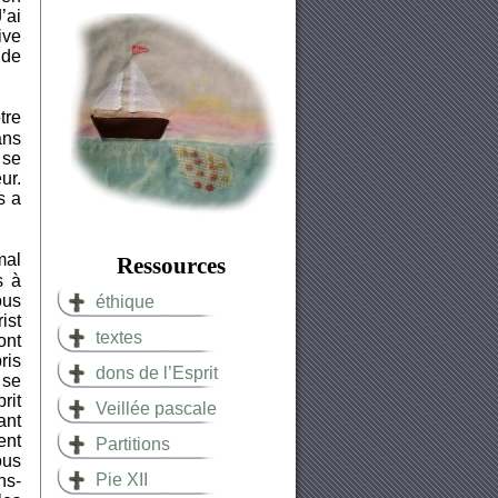
’ai
ive
 de
tre
ans
 se
ur.
s a
mal
Ressources
s à
ous
éthique
ist
textes
ont
ris
dons de l’Esprit
 se
rit
Veillée pascale
ant
ent
Partitions
ous
Pie XII
ns-