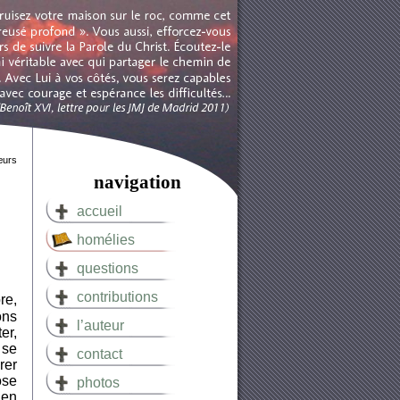
œurs
navigation
accueil
homélies
questions
contributions
re,
ons
l’auteur
er,
 se
contact
rer
ose
photos
 en