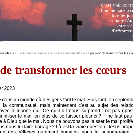
ous êtes ici :
Accueil
homélies
messes dominicales
Le pouvoir de transformer les c
de transformer les cœurs
er 2023
 dans un monde où des gens font le mal. Plus tard, en septemb
s la communauté, mais maintenant c’est au sujet des relati
avec n’importe qui. Ce qu’il dit nous surprend : ne pas ripost
inimiser le mal, en plus de se laisser piétiner ? Il ne faut pas
e à Dieu que le mal. Nous ne pouvons pas laisser le mal prolifé
s-nous lui faire barrage ? Là est la vraie question. Jésus prop
ue des réflexes purement humains nous le suggéreraient