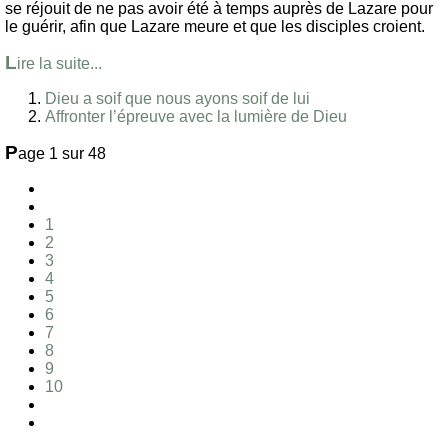
se réjouit de ne pas avoir été à temps auprès de Lazare pour
le guérir, afin que Lazare meure et que les disciples croient.
L
ire la suite...
Dieu a soif que nous ayons soif de lui
Affronter l’épreuve avec la lumière de Dieu
P
age 1 sur 48
1
2
3
4
5
6
7
8
9
10