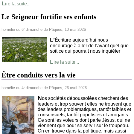
L
ire la suite...
Le Seigneur fortifie ses enfants
homélie du 6
dimanche de Pâques, 10 mai 2026
e
L’
Écriture aujourd’hui nous
encourage à aller de l’avant quel que
soit ce qui pourrait nous inquiéter :
L
ire la suite...
Être conduits vers la vie
homélie du 4
dimanche de Pâques, 26 avril 2026
e
N
os sociétés déboussolées cherchent des
leaders et trop souvent elles ne trouvent que
des leaders problématiques, tantôt faibles et
consensuels, tantôt populistes et arrogants.
Ce sont les voleurs dont parle Jésus, qui ne
viennent que pour se servir sur le troupeau.
On en trouve dans la politique, mais aussi