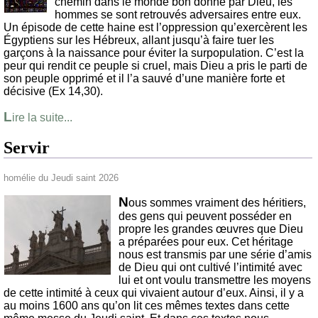
chemin dans le monde bon donné par Dieu, les
hommes se sont retrouvés adversaires entre eux.
Un épisode de cette haine est l’oppression qu’exercèrent les
Égyptiens sur les Hébreux, allant jusqu’à faire tuer les
garçons à la naissance pour éviter la surpopulation. C’est la
peur qui rendit ce peuple si cruel, mais Dieu a pris le parti de
son peuple opprimé et il l’a sauvé d’une manière forte et
décisive (Ex 14,30).
L
ire la suite...
Servir
homélie du Jeudi saint 2026
N
ous sommes vraiment des héritiers,
des gens qui peuvent posséder en
propre les grandes œuvres que Dieu
a préparées pour eux. Cet héritage
nous est transmis par une série d’amis
de Dieu qui ont cultivé l’intimité avec
lui et ont voulu transmettre les moyens
de cette intimité à ceux qui vivaient autour d’eux. Ainsi, il y a
au moins 1600 ans qu’on lit ces mêmes textes dans cette