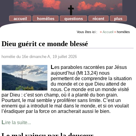
accueil
homélies
questions
récent
plus
Vous êtes ici :
Accueil
homélies
Dieu guérit ce monde blessé
homélie du 16e dimanche A, 19 juillet 2026
L
es paraboles racontées par Jésus
aujourd’hui (Mt 13,24) nous
permettent de comprendre la situation
du monde et ce que Dieu attend de
nous. Ce monde est un monde visité
par Dieu : c’est son champ, où il a planté du bon grain.
Pourtant, le mal semble y proliférer sans limite. C’est un
ennemi qui a introduit le mal dans le monde, et si on voulait
l’éradiquer par la force on arracherait aussi le bien.
L
ire la suite...
Le mal vaincu par la douceur