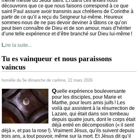
même messe du Jeudi saint. Et dans ces textes nous
découvrons que ce que nous faisons correspond à ce que
saint Paul assure avoir transmis aux chrétiens de Corinthe à
partir de ce qu’il a reçu du Seigneur lui-même. Heureux
sommes-nous de ne pas devoir deviner à tâtons ce qu’on
peut bien connaître de Dieu et de son amour, mais d’hériter
d’une telle expérience et d’être branché sur Dieu lui-même !
L
ire la suite...
Tu es vainqueur et nous paraissons
vaincus
homélie du 5e dimanche de carême, 22 mars 2026
Q
uelle expérience bouleversante
pour les disciples, pour Marie et
Marthe, pour leurs amis juifs ! Les
voilà qui assistent à la résurrection de
Lazare, qui était dans son tombeau
depuis quatre jours, dont le corps était
déjà entré en décomposition (« il sent
déjà », et pas la rose !). Vraiment Jésus, qu’ils suivent depuis
trois ans, a tout pouvoir, même sur la mort. Et Jésus dit qu’il