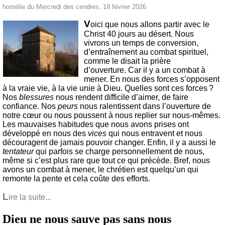
homélie du Mercredi des cendres, 18 février 2026
V
oici que nous allons partir avec le
Christ 40 jours au désert. Nous
vivrons un temps de conversion,
d’entraînement au combat spirituel,
comme le disait la prière
d’ouverture. Car il y a un combat à
mener. En nous des forces s’opposent
à la vraie vie, à la vie unie à Dieu. Quelles sont ces forces ?
Nos
blessures
nous rendent difficile d’aimer, de faire
confiance. Nos
peurs
nous ralentissent dans l’ouverture de
notre cœur ou nous poussent à nous replier sur nous-mêmes.
Les mauvaises habitudes que nous avons prises ont
développé en nous des
vices
qui nous entravent et nous
découragent de jamais pouvoir changer. Enfin, il y a aussi le
tentateur
qui parfois se charge personnellement de nous,
même si c’est plus rare que tout ce qui précède. Bref, nous
avons un combat à mener, le chrétien est quelqu’un qui
remonte la pente et cela coûte des efforts.
L
ire la suite...
Dieu ne nous sauve pas sans nous