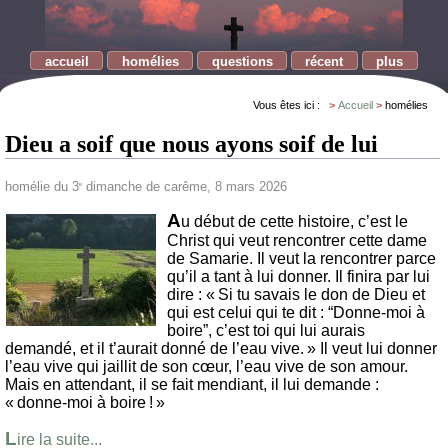
accueil
homélies
questions
récent
plus
Vous êtes ici :
Accueil
homélies
Dieu a soif que nous ayons soif de lui
homélie du 3
dimanche de carême, 8 mars 2026
e
A
u début de cette histoire, c’est le
Christ qui veut rencontrer cette dame
de Samarie. Il veut la rencontrer parce
qu’il a tant à lui donner. Il finira par lui
dire : « Si tu savais le don de Dieu et
qui est celui qui te dit : “Donne-moi à
boire”, c’est toi qui lui aurais
demandé, et il t’aurait donné de l’eau vive. » Il veut lui donner
l’eau vive qui jaillit de son cœur, l’eau vive de son amour.
Mais en attendant, il se fait mendiant, il lui demande :
« donne-moi à boire ! »
L
ire la suite...