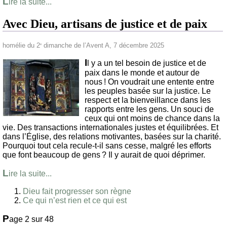
L
ire la suite...
Avec Dieu, artisans de justice et de paix
homélie du 2
dimanche de l’Avent A, 7 décembre 2025
e
I
l y a un tel besoin de justice et de
paix dans le monde et autour de
nous ! On voudrait une entente entre
les peuples basée sur la justice. Le
respect et la bienveillance dans les
rapports entre les gens. Un souci de
ceux qui ont moins de chance dans la
vie. Des transactions internationales justes et équilibrées. Et
dans l’Église, des relations motivantes, basées sur la charité.
Pourquoi tout cela recule-t-il sans cesse, malgré les efforts
que font beaucoup de gens ? Il y aurait de quoi déprimer.
L
ire la suite...
Dieu fait progresser son règne
Ce qui n’est rien et ce qui est
P
age 2 sur 48