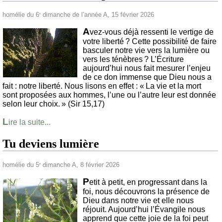
homélie du 6
dimanche de l’année A, 15 février 2026
e
A
vez-vous déjà ressenti le vertige de
votre liberté ? Cette possibilité de faire
basculer notre vie vers la lumière ou
vers les ténèbres ? L’Écriture
aujourd’hui nous fait mesurer l’enjeu
de ce don immense que Dieu nous a
fait : notre liberté. Nous lisons en effet : « La vie et la mort
sont proposées aux hommes, l’une ou l’autre leur est donnée
selon leur choix. » (Sir 15,17)
L
ire la suite...
Tu deviens lumière
homélie du 5
dimanche A, 8 février 2026
e
P
etit à petit, en progressant dans la
foi, nous découvrons la présence de
Dieu dans notre vie et elle nous
réjouit. Aujourd’hui l’Évangile nous
apprend que cette joie de la foi peut