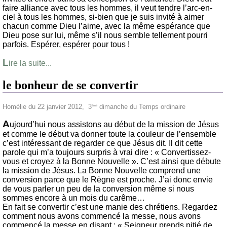
faire alliance avec tous les hommes, il veut tendre l’arc-en-
ciel à tous les hommes, si-bien que je suis invité à aimer
chacun comme Dieu l’aime, avec la même espérance que
Dieu pose sur lui, même s’il nous semble tellement pourri
parfois. Espérer, espérer pour tous !
L
ire la suite...
le bonheur de se convertir
Homélie du 22 janvier 2012, 3
dimanche du Temps ordinaire
ème
A
ujourd’hui nous assistons au début de la mission de Jésus
et comme le début va donner toute la couleur de l’ensemble
c’est intéressant de regarder ce que Jésus dit. Il dit cette
parole qui m’a toujours surpris à vrai dire : « Convertissez-
vous et croyez à la Bonne Nouvelle ». C’est ainsi que débute
la mission de Jésus. La Bonne Nouvelle comprend une
conversion parce que le Règne est proche. J’ai donc envie
de vous parler un peu de la conversion même si nous
sommes encore à un mois du carême…
En fait se convertir c’est une manie des chrétiens. Regardez
comment nous avons commencé la messe, nous avons
commencé la messe en disant : « Seigneur prends pitié de