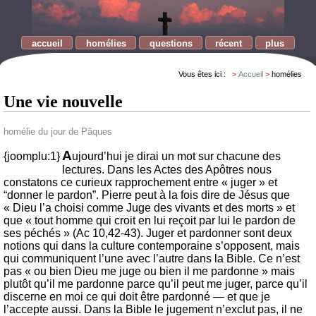
accueil
homélies
questions
récent
plus
Vous êtes ici :
Accueil
homélies
Une vie nouvelle
homélie du jour de Pâques
A
{joomplu:1}
ujourd’hui je dirai un mot sur chacune des
lectures. Dans les Actes des Apôtres nous
constatons ce curieux rapprochement entre « juger » et
“donner le pardon”. Pierre peut à la fois dire de Jésus que
« Dieu l’a choisi comme Juge des vivants et des morts » et
que « tout homme qui croit en lui reçoit par lui le pardon de
ses péchés » (Ac 10,42-43). Juger et pardonner sont deux
notions qui dans la culture contemporaine s’opposent, mais
qui communiquent l’une avec l’autre dans la Bible. Ce n’est
pas « ou bien Dieu me juge ou bien il me pardonne » mais
plutôt qu’il me pardonne parce qu’il peut me juger, parce qu’il
discerne en moi ce qui doit être pardonné — et que je
l’accepte aussi. Dans la Bible le jugement n’exclut pas, il ne