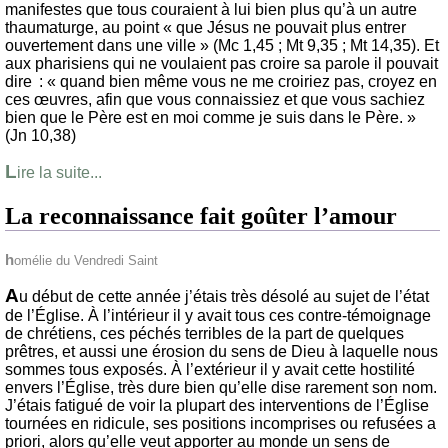
manifestes que tous couraient à lui bien plus qu’à un autre
thaumaturge, au point « que Jésus ne pouvait plus entrer
ouvertement dans une ville » (Mc 1,45 ; Mt 9,35 ; Mt 14,35). Et
aux pharisiens qui ne voulaient pas croire sa parole il pouvait
dire : « quand bien même vous ne me croiriez pas, croyez en
ces œuvres, afin que vous connaissiez et que vous sachiez
bien que le Père est en moi comme je suis dans le Père. »
(Jn 10,38)
L
ire la suite...
La reconnaissance fait goûter l’amour
homélie du Vendredi Saint
A
u début de cette année j’étais très désolé au sujet de l’état
de l’Église. À l’intérieur il y avait tous ces contre-témoignage
de chrétiens, ces péchés terribles de la part de quelques
prêtres, et aussi une érosion du sens de Dieu à laquelle nous
sommes tous exposés. À l’extérieur il y avait cette hostilité
envers l’Église, très dure bien qu’elle dise rarement son nom.
J’étais fatigué de voir la plupart des interventions de l’Église
tournées en ridicule, ses positions incomprises ou refusées a
priori, alors qu’elle veut apporter au monde un sens de