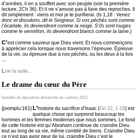
d’années, il en a souffert avec son peuple (voir la première
lecture, 2Ch 36). Et il ne s’amuse pas à faire des reproches. Il
dit simplement : viens et moi je te purifierai. (Is 1,18 :
Venez
donc et discutons, dit le Seigneur. Si vos péchés sont comme
l’écarlate, ils deviendront comme la neige. S’ils sont rouges
comme le vermillon, ils deviendront blancs comme la laine.
)
C’
est comme sauveur que Dieu vient. Et nous commençons
à apprécier cela lorsque nous traversons l’épreuve. Épreuve
de la vie, ou épreuve due à nos péchés, ou les deux à la fois
…
L
ire la suite...
Le drame du cœur du Père
homélie du deuxième dimanche de carême 2012
L’
{joomplu:161}
histoire du sacrifice d’Isaac (
Gn 22, 1-18
) est
quelque chose qui surprend beaucoup les
hommes et les femmes modernes que nous sommes. Le fond
de cette histoire est qu’Abraham continue de craindre Dieu
tout au long de sa vie, même comblé de biens. Craindre Dieu
ce n’est pas avoir peur de lui, craindre Dieu c’est le