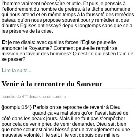
l’homme vraiment nécessaire et utile. Et puis je pensais à
l’effondrement du nombre de prêtres, à la tâche surhumaine
qui nous attend et en même temps à la fausseté des remèdes
bateau qu’on nous propose souvent pour y remédier et que
d’autres Églises ont essayé depuis longtemps sans que cela
les préserve de la crise.
E
t je me disais: avec quelles forces l’Église peut-elle
annoncer le Royaume? Comment peut-elle remplir sa
mission en faveur des hommes? Qu’est-ce qui est en train de
se passer?
L
ire la suite...
Venir à la rencontre du Sauveur
homélie du 4
dimanche de carême
ème
P
{joomplu:154}
arfois on se reproche de revenir à Dieu
quand ça va mal alors qu’on l’avait laissé de
côté dans les beaux jours. Mais il ne faut pas s’empêcher
pour cela de venir prier, de venir demander. Dieu sait bien
que notre cœur est ainsi blessé par un aveuglement ou une
mauvaise volonté. Il le sait, il le voit depuis des milliers