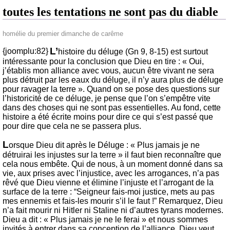
toutes les tentations ne sont pas du diable
homélie du premier dimanche de carême
L’
{joomplu:82}
histoire du déluge (Gn 9, 8-15) est surtout
intéressante pour la conclusion que Dieu en tire : « Oui,
j’établis mon alliance avec vous, aucun être vivant ne sera
plus détruit par les eaux du déluge, il n’y aura plus de déluge
pour ravager la terre ». Quand on se pose des questions sur
l’historicité de ce déluge, je pense que l’on s’empêtre vite
dans des choses qui ne sont pas essentielles. Au fond, cette
histoire a été écrite moins pour dire ce qui s’est passé que
pour dire que cela ne se passera plus.
L
orsque Dieu dit après le Déluge : « Plus jamais je ne
détruirai les injustes sur la terre » il faut bien reconnaître que
cela nous embête. Qui de nous, à un moment donné dans sa
vie, aux prises avec l’injustice, avec les arrogances, n’a pas
rêvé que Dieu vienne et élimine l’injuste et l’arrogant de la
surface de la terre : “Seigneur fais-moi justice, mets au pas
mes ennemis et fais-les mourir s’il le faut !” Remarquez, Dieu
n’a fait mourir ni Hitler ni Staline ni d’autres tyrans modernes.
Dieu a dit : « Plus jamais je ne le ferai » et nous sommes
invités à entrer dans sa conception de l’alliance. Dieu veut