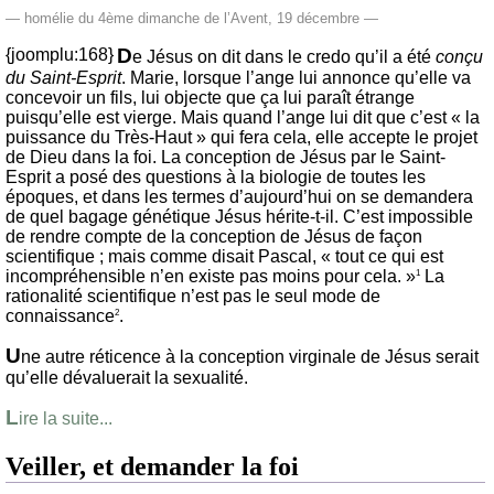
— homélie du 4ème dimanche de l’Avent, 19 décembre —
D
{joomplu:168}
e Jésus on dit dans le credo qu’il a été
conçu
du Saint-Esprit
. Marie, lorsque l’ange lui annonce qu’elle va
concevoir un fils, lui objecte que ça lui paraît étrange
puisqu’elle est vierge. Mais quand l’ange lui dit que c’est « la
puissance du Très-Haut » qui fera cela, elle accepte le projet
de Dieu dans la foi. La conception de Jésus par le Saint-
Esprit a posé des questions à la biologie de toutes les
époques, et dans les termes d’aujourd’hui on se demandera
de quel bagage génétique Jésus hérite-t-il. C’est impossible
de rendre compte de la conception de Jésus de façon
scientifique ; mais comme disait Pascal, « tout ce qui est
incompréhensible n’en existe pas moins pour cela. »
La
1
rationalité scientifique n’est pas le seul mode de
connaissance
.
2
U
ne autre réticence à la conception virginale de Jésus serait
qu’elle dévaluerait la sexualité.
L
ire la suite...
Veiller, et demander la foi