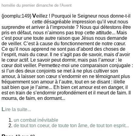
homélie du premier dimanche de l'Avent
V
{joomplu:149}
eillez ! Pourquoi le Seigneur nous donne-t-il
cette désagréable impression qu’il veut nous
surprendre et arriver à l’improviste ? Nous qui détestons être
pris en défaut, nous n’aimons pas trop cette attitude... Mais
c’est pour une toute autre raison que Jésus nous demande
de veiller. C’est à cause du fonctionnement de notre cœur.
Ce qu’il nous apprend ne sont pas d’abord des choses de
l’esprit, mais du cœur. Il ne s’agit pas de savoir, mais d’avoir
le cœur actif. Le savoir peut dormir, mais pas l’amour : le
cœur doit veiller. Permettez-moi une comparaison conjugale :
si l’un des deux conjoints se met à ne plus cultiver son
amour, à laisser son cœur s’endormir en ne témoignant plus
fréquemment son amour à l’autre, tout en se disant : il/elle
sait bien que je l’aime... Eh bien cet amour est en danger, il
est en train de s’endormir profondément et il meurt de faim. Il
mourra, de faim, en dormant...
L
ire la suite...
un combat inévitable
de tout ton coeur, de toute ton âme, de tout ton esprit...