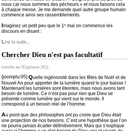
nous car nous sommes des pécheurs » et nous faisons cela
à chaque messe. Je me demande quel autre groupe humain
commence ainsi ses rassemblements.
I
maginez un petit peu que le 1
mai on commence les
er
discours en disant :
L
ire la suite...
Chercher Dieu n'est pas facultatif
homélie de l’Épiphanie 2011
Q
{joomplu:95}
uelle ingéniosité dans les fêtes de Noël et de
Nouvel An pour apporter de la lumière quand le jour baisse !
Maintenant les lumières sont éteintes, mais nous avons tant
besoin de lumière. Ce n’est pas pour rien que Dieu se
présente comme lumière qui vient sur le monde. Il
correspond à un besoin réel de l’homme.
A
u point que des philosophes ont pu croire que Dieu était
une projection de nos besoins. C’est une hypothèse que l’on
ne pourra jamais écarter définitivement. Mais qui s’explique
aussi si l’homme a un réel besoin du Dieu vrai et vivant, du