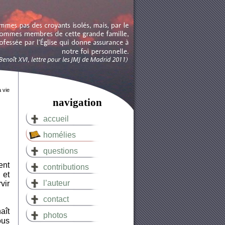
a vie
navigation
accueil
homélies
questions
ent
contributions
 et
l’auteur
vir
contact
aît
photos
ous