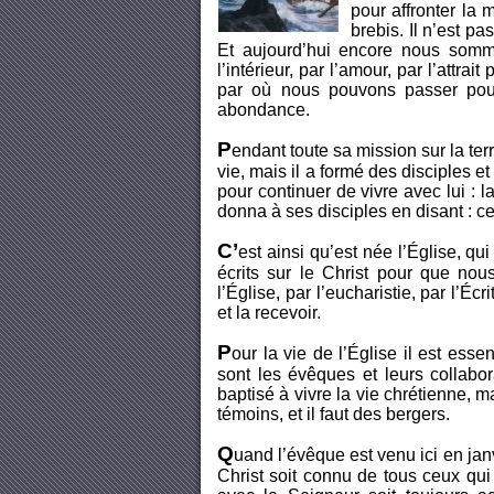
pour affronter la 
brebis. Il n’est pa
Et aujourd’hui encore nous sommes
l’intérieur, par l’amour, par l’attra
par où nous pouvons passer pour 
abondance.
P
endant toute sa mission sur la ter
vie, mais il a formé des disciples e
pour continuer de vivre avec lui : la 
donna à ses disciples en disant : ce
C’
est ainsi qu’est née l’Église, qui 
écrits sur le Christ pour que nous
l’Église, par l’eucharistie, par l’
et la recevoir.
P
our la vie de l’Église il est esse
sont les évêques et leurs collabo
baptisé à vivre la vie chrétienne, ma
témoins, et il faut des bergers.
Q
uand l’évêque est venu ici en janvi
Christ soit connu de tous ceux qui