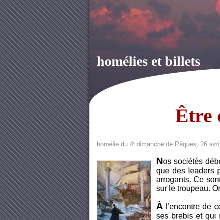
homélies et billets
Être 
homélie du 4
dimanche de Pâques, 26 avri
e
N
os sociétés déb
que des leaders pr
arrogants. Ce sont
sur le troupeau. O
À
l’encontre de ce
ses brebis et qui