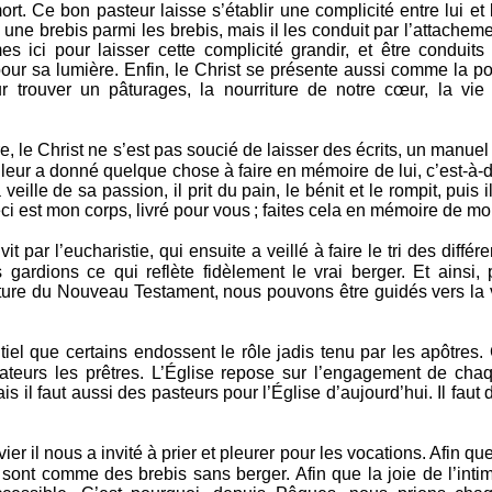
mort. Ce bon pasteur laisse s’établir une complicité entre lui et 
s une brebis parmi les brebis, mais il les conduit par l’attacheme
 ici pour laisser cette complicité grandir, et être conduits
it pour sa lumière. Enfin, le Christ se présente aussi comme la po
trouver un pâturages, la nourriture de notre cœur, la vie
re, le Christ ne s’est pas soucié de laisser des écrits, un manuel
t leur a donné quelque chose à faire en mémoire de lui, c’est-à-d
veille de sa passion, il prit du pain, le bénit et le rompit, puis il
ci est mon corps, livré pour vous ; faites cela en mémoire de mo
vit par l’eucharistie, qui ensuite a veillé à faire le tri des différe
 gardions ce qui reflète fidèlement le vrai berger. Et ainsi, 
Écriture du Nouveau Testament, nous pouvons être guidés vers la 
ntiel que certains endossent le rôle jadis tenu par les apôtres.
rateurs les prêtres. L’Église repose sur l’engagement de cha
is il faut aussi des pasteurs pour l’Église d’aujourd’hui. Il faut 
er il nous a invité à prier et pleurer pour les vocations. Afin que
 sont comme des brebis sans berger. Afin que la joie de l’intim