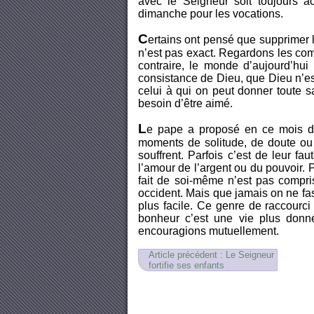
avec le Seigneur soit toujours a
dimanche pour les vocations.
C
ertains ont pensé que supprimer l
n’est pas exact. Regardons les co
contraire, le monde d’aujourd’hui
consistance de Dieu, que Dieu n’es
celui à qui on peut donner toute sa
besoin d’être aimé.
L
e pape a proposé en ce mois d’av
moments de solitude, de doute ou 
souffrent. Parfois c’est de leur fau
l’amour de l’argent ou du pouvoir. P
fait de soi-même n’est pas compris
occident. Mais que jamais on ne fas
plus facile. Ce genre de raccourci 
bonheur c’est une vie plus don
encouragions mutuellement.
Article précédent : Le Seigneur
fortifie ses enfants