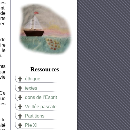
les
nt.
 de
rte
 en
 de
ire
 le
i.
nts
Ressources
par
vie
éthique
textes
 Ce
dons de l’Esprit
que
des
Veillée pascale
Partitions
 le
ité
Pie XII