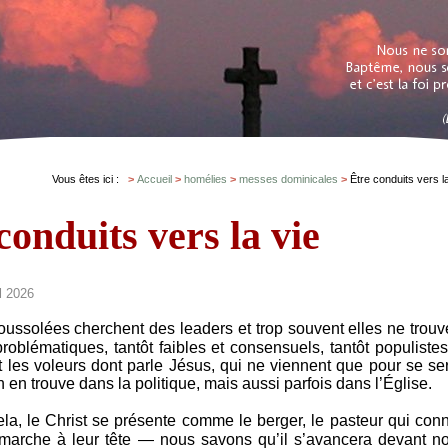
Vous êtes ici :
Accueil
homélies
messes dominicales
Être conduits vers l
conduits vers la vie
l 2026
oussolées cherchent des leaders et trop souvent elles ne trouv
oblématiques, tantôt faibles et consensuels, tantôt populistes
 les voleurs dont parle Jésus, qui ne viennent que pour se ser
n en trouve dans la politique, mais aussi parfois dans l’Église.
la, le Christ se présente comme le berger, le pasteur qui conn
 marche à leur tête — nous savons qu’il s’avancera devant n