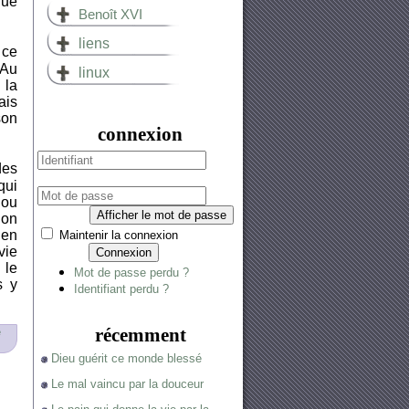
que
Benoît XVI
liens
 ce
 Au
linux
 la
ais
son
connexion
des
qui
 ou
Afficher le mot de passe
’on
 en
Maintenir la connexion
vie
Connexion
 le
Mot de passe perdu ?
s y
Identifiant perdu ?
récemment
e
Dieu guérit ce monde blessé
Le mal vaincu par la douceur