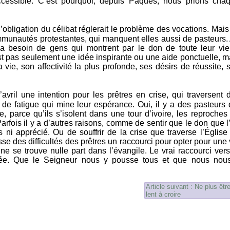
ccessible. C’est pourquoi, depuis Pâques, nous prions cha
’obligation du célibat réglerait le problème des vocations. Mais
mmunautés protestantes, qui manquent elles aussi de pasteurs.
 a besoin de gens qui montrent par le don de toute leur vie
t pas seulement une idée inspirante ou une aide ponctuelle, m
 vie, son affectivité la plus profonde, ses désirs de réussite, 
ril une intention pour les prêtres en crise, qui traversent 
de fatigue qui mine leur espérance. Oui, il y a des pasteurs 
te, parce qu’ils s’isolent dans une tour d’ivoire, les reproches
arfois il y a d’autres raisons, comme de sentir que le don que l
 ni apprécié. Ou de souffrir de la crise que traverse l’Église
se des difficultés des prêtres un raccourci pour opter pour une 
ne se trouve nulle part dans l’évangile. Le vrai raccourci vers
née. Que le Seigneur nous y pousse tous et que nous nou
Article suivant : Ne plus êtr
lent à croire