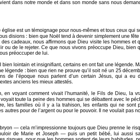
’il vient dans notre monde et dans son monde sans nous deman
e église est un témoignage pour nous-mêmes et tous ceux qui s
us disions : bien que Noël tend à devenir simplement une fête
et des cadeaux, nous affirmons que Dieu visite les hommes et 
illir ou de le rejeter. Ce que nous vivons préoccupe Dieu, bien 
ous préoccuper de lui.
ien lointain et insignifiant, certains en ont fait une légende. M
 une légende : bien que rien ne prouve qu’il soit né un 25 décemb
ens de l’époque nous parlent d’un certain Jésus, qui a eu 
 textes anciens les mieux attestés.
, en voyant comment vivait l’humanité, le Fils de Dieu, la vr
l voyait toute la peine des hommes qui se débattent avec le péc
re, les familles où il y a la trahison, les enfants qui ne sont 
s autres pour de l’argent ou pour le pouvoir. Il ne voulait pas n
 embryon — cela m’impressionne toujours que Dieu prenne le ris
ouloir de Marie et Joseph — puis un petit bébé, lui aussi s
tres risques, pour que les hommes sortent de leurs habitudes, p