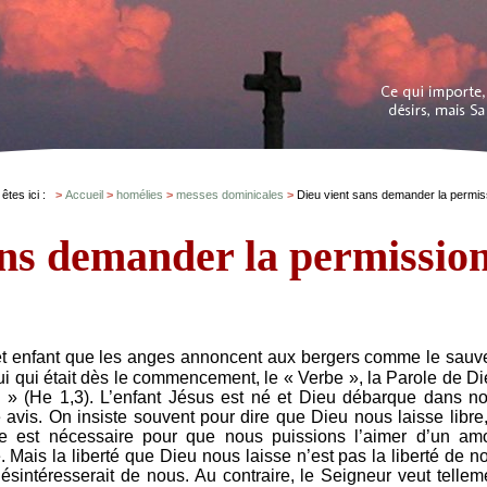
 êtes ici :
Accueil
homélies
messes dominicales
Dieu vient sans demander la permis
ans demander la permissio
Cet enfant que les anges annoncent aux bergers comme le sauv
ui qui était dès le commencement, le « Verbe », la Parole de Di
re » (He 1,3). L’enfant Jésus est né et Dieu débarque dans no
vis. On insiste souvent pour dire que Dieu nous laisse libre,
se est nécessaire pour que nous puissions l’aimer d’un am
. Mais la liberté que Dieu nous laisse n’est pas la liberté de n
ésintéresserait de nous. Au contraire, le Seigneur veut tellem