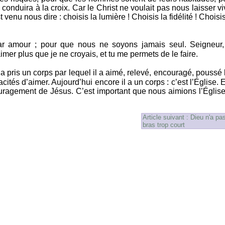
e conduira à la croix. Car le Christ ne voulait pas nous laisser vi
 venu nous dire : choisis la lumière ! Choisis la fidélité ! Choisis
par amour ; pour que nous ne soyons jamais seul. Seigneur,
aimer plus que je ne croyais, et tu me permets de le faire.
l a pris un corps par lequel il a aimé, relevé, encouragé, poussé 
tés d’aimer. Aujourd’hui encore il a un corps : c’est l’Église. E
uragement de Jésus. C’est important que nous aimions l’Église
Article suivant : Dieu n'a pas
bras trop court