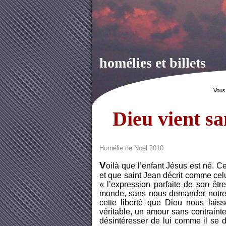
homélies et billets
Vous
Dieu vient s
Homélie de Noël 2010
V
oilà que l’enfant Jésus est né. 
et que saint Jean décrit comme cel
« l’expression parfaite de son êt
monde, sans nous demander notre a
cette liberté que Dieu nous lais
véritable, un amour sans contrainte
désintéresser de lui comme il se d