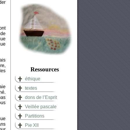
der
ont
 de
que
que
ais
re,
Ressources
des
éthique
aie
textes
hé.
pas
dons de l’Esprit
ous
Veillée pascale
Partitions
que
ans
Pie XII
our