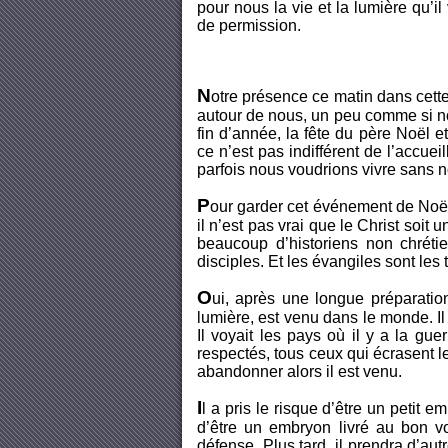
pour nous la vie et la lumière qu
de permission.
N
otre présence ce matin dans cett
autour de nous, un peu comme si no
fin d’année, la fête du père Noël 
ce n’est pas indifférent de l’accue
parfois nous voudrions vivre sans n
P
our garder cet événement de Noël b
il n’est pas vrai que le Christ soit
beaucoup d’historiens non chréti
disciples. Et les évangiles sont les
O
ui, après une longue préparation
lumière, est venu dans le monde. I
Il voyait les pays où il y a la guer
respectés, tous ceux qui écrasent le
abandonner alors il est venu.
I
l a pris le risque d’être un petit
d’être un embryon livré au bon v
défense. Plus tard, il prendra d’au