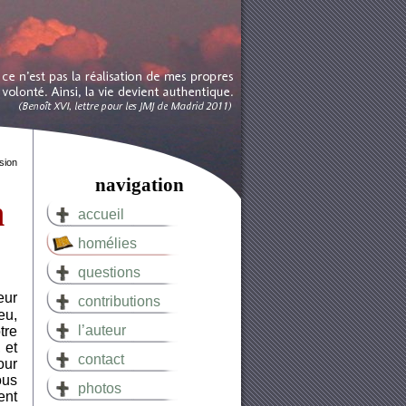
sion
navigation
n
accueil
homélies
questions
eur
contributions
eu,
l’auteur
tre
 et
contact
our
ous
photos
ent