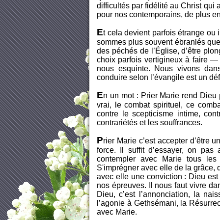
difficultés par fidélité au Christ qu
pour nos contemporains, de plus en
E
t cela devient parfois étrange o
sommes plus souvent ébranlés que co
des péchés de l’Église, d’être pl
choix parfois vertigineux à faire 
nous esquinte. Nous vivons dans
conduire selon l’évangile est un dé
E
n un mot : Prier Marie rend Dieu 
vrai, le combat spirituel, ce comb
contre le scepticisme intime, cont
contrariétés et les souffrances.
P
rier Marie c’est accepter d’être 
force. Il suffit d’essayer, on p
contempler avec Marie tous les 
S'imprégner avec elle de la grâce,
avec elle une conviction : Dieu est 
nos épreuves. Il nous faut vivre da
Dieu, c’est l’annonciation, la nais
l’agonie à Gethsémani, la Résurrect
avec Marie.