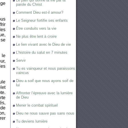
Le pain qui donne la vie par la
nge
parole du Christ
Comment Dieu est-il amour?
ous
Le Seigneur fortifie ses enfants
rir
Être conduits vers la vie
des
ue,
Ne plus être lent à croire
 se
Le lien vivant avec le Dieu de vie
L’histoire du salut en 7 minutes
 le
Servir
ur,
les
Tu es vainqueur et nous paraissons
vaincus
Dieu a soif que nous ayons soif de
ule
lui
let
te.
Affronter l’épreuve avec la lumière
rte
de Dieu
és,
Mener le combat spirituel
 de
on,
Dieu ne nous sauve pas sans nous
rer
Tu deviens lumière