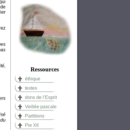
qui
 de
ier
rez
ges
pas
té,
Ressources
éthique
textes
dons de l’Esprit
ers
Veillée pascale
isé
Partitions
 du
Pie XII