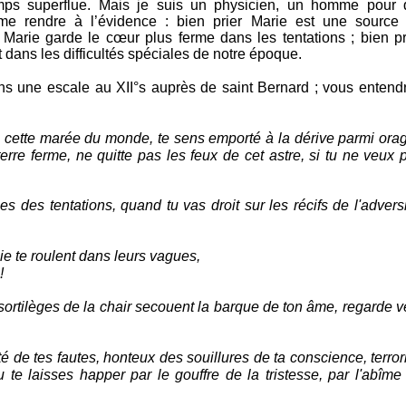
temps superflue. Mais je suis un physicien, un homme pour 
 me rendre à l’évidence : bien prier Marie est une source
r Marie garde le cœur plus ferme dans les tentations ; bien pr
dans les difficultés spéciales de notre époque.
ons une escale au XII°s auprès de saint Bernard ; vous entend
ns cette marée du monde, te sens emporté à la dérive parmi ora
terre ferme, ne quitte pas les feux de cet astre, si tu ne veux 
s des tentations, quand tu vas droit sur les récifs de l'adversi
usie te roulent dans leurs vagues,
!
es sortilèges de la chair secouent la barque de ton âme, regarde v
é de tes fautes, honteux des souillures de ta conscience, terror
te laisses happer par le gouffre de la tristesse, par l'abîme