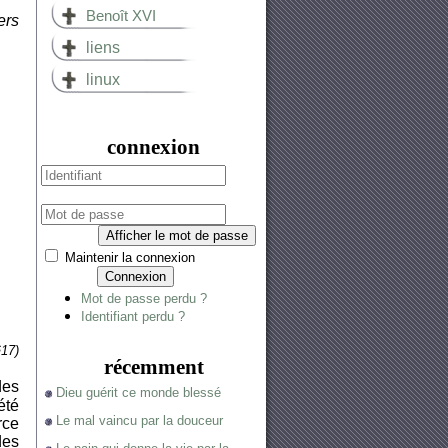
Benoît XVI
ers
liens
linux
connexion
Afficher le mot de passe
Maintenir la connexion
Connexion
Mot de passe perdu ?
Identifiant perdu ?
§17)
récemment
des
Dieu guérit ce monde blessé
été
Le mal vaincu par la douceur
rce
des