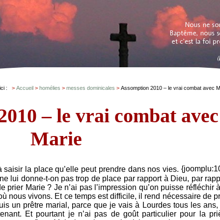
ici :
Accueil
homélies
messes dominicales
Assomption 2010 – le vrai combat avec M
010 – le vrai combat avec
Marie
{joomplu:1
saisir la place qu’elle peut prendre dans nos vies.
ne lui donne-t-on pas trop de place par rapport à Dieu, par rapp
 prier Marie ? Je n’ai pas l’impression qu’on puisse réfléchir à
 nous vivons. Et ce temps est difficile, il rend nécessaire de pr
uis un prêtre marial, parce que je vais à Lourdes tous les ans,
nant. Et pourtant je n’ai pas de goût particulier pour la pri