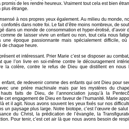
i a promis de les rendre heureux. Vraiment tout cela est bien étra
 plus étrange.
u insensé à nos propres yeux également. Au milieu du monde, n
nfortés dans notre foi. Le fait d’être moins nombreux, de souff
ongé dans un monde de consommation et hyper-érotisé, d’avoir 
— comme de laisser vivre un enfant ou non, tout cela nous fatig
 une époque passionnante mais spécialement difficile, où
fi de chaque heure.
présent et intéressant. Prier Marie c’est se disposer au combat,
at que l’on livre en soi-même contre le découragement intérie
re la colère, contre le refus de Dieu que distillent en nous 
un enfant, de redevenir comme des enfants qui ont Dieu pour se
as avec une prière machinale mais par les mystères du chape
hauts faits de Dieu, de l’annonciation jusqu’à la Pentecô
 de cet engagement de Dieu en faveur de l’humanité. Marie appo
là et il agit. Nous avons souvent les yeux fixés sur nos difficult
ns un paysage plus large. Notre biotope, c’est l’œuvre de salut
sance du Christ, la prédication de l’évangile, la Transfigurati
ion. Pour tenir, c’est cet air là que nous avons besoin de respi