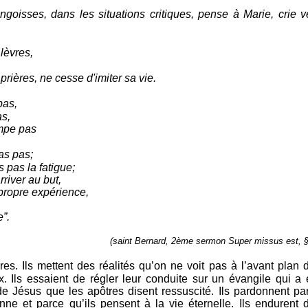
goisses, dans les situations critiques, pense à Marie, crie v
lèvres,
prières, ne cesse d'imiter sa vie.
pas,
as,
ompe pas
ras pas;
s pas la fatigue;
arriver au but,
 propre expérience,
e”.
(saint Bernard, 2ème sermon Super missus est, 
es. Ils mettent des réalités qu’on ne voit pas à l’avant plan 
. Ils essaient de régler leur conduite sur un évangile qui a 
 Jésus que les apôtres disent ressuscité. Ils pardonnent pa
nne et parce qu’ils pensent à la vie éternelle. Ils endurent 