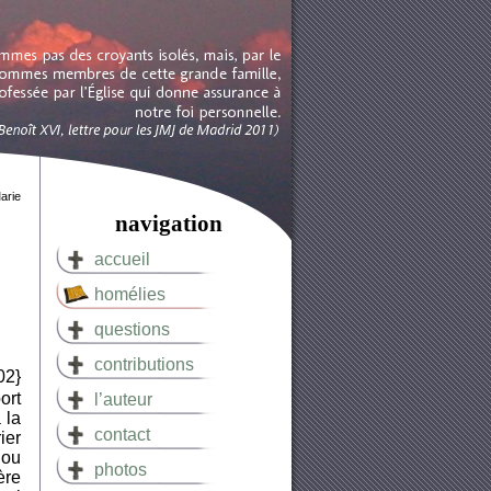
arie
navigation
accueil
homélies
questions
contributions
02}
ort
l’auteur
 la
contact
ier
 ou
photos
ère