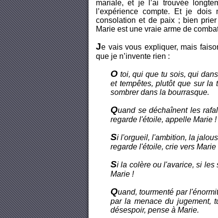
mariale, et je l’ai trouvée long
l’expérience compte. Et je dois
consolation et de paix ; bien prie
Marie est une vraie arme de combat 
J
e vais vous expliquer, mais fais
que je n’invente rien :
O
toi, qui que tu sois, qui da
et tempêtes, plutôt que sur la 
sombrer dans la bourrasque.
Q
uand se déchaînent les rafale
regarde l'étoile, appelle Marie !
S
i l'orgueil, l'ambition, la jalo
regarde l'étoile, crie vers Marie 
S
i la colère ou l'avarice, si l
Marie !
Q
uand, tourmenté par l'énormit
par la menace du jugement, tu 
désespoir, pense à Marie.