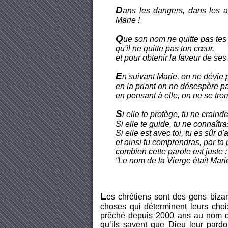
D
ans les dangers, dans les an
Marie !
Q
ue son nom ne quitte pas tes 
qu'il ne quitte pas ton cœur,
et pour obtenir la faveur de ses 
E
n suivant Marie, on ne dévie 
en la priant on ne désespère p
en pensant à elle, on ne se tr
S
i elle te protège, tu ne craind
Si elle te guide, tu ne connaîtra
Si elle est avec toi, tu es sûr d'
et ainsi tu comprendras, par ta
combien cette parole est juste :
“Le nom de la Vierge était Mari
L
es chrétiens sont des gens bizarr
choses qui déterminent leurs choix
prêché depuis 2000 ans au nom de
qu’ils savent que Dieu leur pardo