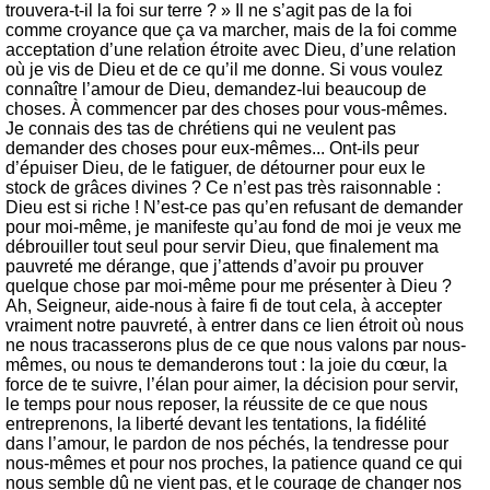
trouvera-t-il la foi sur terre ? » Il ne s’agit pas de la foi
comme croyance que ça va marcher, mais de la foi comme
acceptation d’une relation étroite avec Dieu, d’une relation
où je vis de Dieu et de ce qu’il me donne. Si vous voulez
connaître l’amour de Dieu, demandez-lui beaucoup de
choses. À commencer par des choses pour vous-mêmes.
Je connais des tas de chrétiens qui ne veulent pas
demander des choses pour eux-mêmes... Ont-ils peur
d’épuiser Dieu, de le fatiguer, de détourner pour eux le
stock de grâces divines ? Ce n’est pas très raisonnable :
Dieu est si riche ! N’est-ce pas qu’en refusant de demander
pour moi-même, je manifeste qu’au fond de moi je veux me
débrouiller tout seul pour servir Dieu, que finalement ma
pauvreté me dérange, que j’attends d’avoir pu prouver
quelque chose par moi-même pour me présenter à Dieu ?
Ah, Seigneur, aide-nous à faire fi de tout cela, à accepter
vraiment notre pauvreté, à entrer dans ce lien étroit où nous
ne nous tracasserons plus de ce que nous valons par nous-
mêmes, ou nous te demanderons tout : la joie du cœur, la
force de te suivre, l’élan pour aimer, la décision pour servir,
le temps pour nous reposer, la réussite de ce que nous
entreprenons, la liberté devant les tentations, la fidélité
dans l’amour, le pardon de nos péchés, la tendresse pour
nous-mêmes et pour nos proches, la patience quand ce qui
nous semble dû ne vient pas, et le courage de changer nos