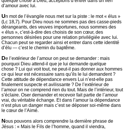
quelque chose à Dieu, acceptons d’entrer dans un lien
d’amour avec lui.
U
n mot de l’évangile nous met sur la piste : le mot « élus »
(Lc 18,7). Pour Dieu nous ne sommes pas des casse-pieds
dérangeants, des veuves importunes, nous sommes des
« élus », c’est-à-dire des choisis de son cœur, des
personnes désirées pour une relation privilégiée avec lui.
Chacun peut se regarder ainsi et entrer dans cette identité
d’élu — c’est le chemin du baptême.
D
e l’extérieur de l’amour on peut se demander : mais
pourquoi Dieu attend-il que je lui demande quelque
chose ? Lui qui voit tout, ne peut-il pas donner aux hommes
ce qui leur est nécessaire sans qu’ils le lui demandent ?
Cette attitude de dépendance envers Lui n’est-elle pas
finalement suspecte et avilissante ? De l’extérieur de
l’amour on ne comprend rien du tout. Mais de l’intérieur, tout
s’éclaire. Oser demander et recevoir fait partie de l’amour
vrai, du véritable échange. Et dans l’amour la dépendance
n’est plus un danger mais c’est se déposer soi-même dans
le cœur de l’Aimé.
N
ous pouvons alors comprendre la dernière phrase de
Jésus : « Mais le Fils de l’homme, quand il viendra,