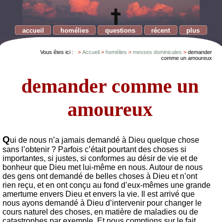
accueil
homélies
questions
récent
plus
Vous êtes ici :
Accueil
homélies
messes dominicales
demander
comme un amoureux
demander comme un
amoureux
Q
ui de nous n’a jamais demandé à Dieu quelque chose
sans l’obtenir ? Parfois c’était pourtant des choses si
importantes, si justes, si conformes au désir de vie et de
bonheur que Dieu met lui-même en nous. Autour de nous
des gens ont demandé de belles choses à Dieu et n’ont
rien reçu, et en ont conçu au fond d’eux-mêmes une grande
amertume envers Dieu et envers la vie. Il est arrivé que
nous ayons demandé à Dieu d’intervenir pour changer le
cours naturel des choses, en matière de maladies ou de
catastrophes par exemple. Et nous comptions sur le fait