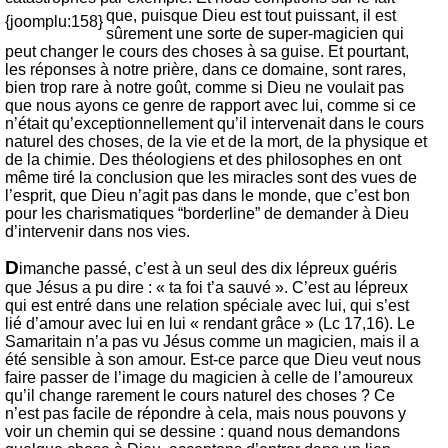
que,
puisque Dieu est tout puissant, il est
{joomplu:158}
sûrement une sorte de super-magicien qui
peut changer le cours des choses à sa guise. Et pourtant,
les réponses à notre prière, dans ce domaine, sont rares,
bien trop rare à notre goût, comme si Dieu ne voulait pas
que nous ayons ce genre de rapport avec lui, comme si ce
n’était qu’exceptionnellement qu’il intervenait dans le cours
naturel des choses, de la vie et de la mort, de la physique et
de la chimie. Des théologiens et des philosophes en ont
même tiré la conclusion que les miracles sont des vues de
l’esprit, que Dieu n’agit pas dans le monde, que c’est bon
pour les charismatiques “borderline” de demander à Dieu
d’intervenir dans nos vies.
D
imanche passé, c’est à un seul des dix lépreux guéris
que Jésus a pu dire : « ta foi t’a sauvé ». C’est au lépreux
qui est entré dans une relation spéciale avec lui, qui s’est
lié d’amour avec lui en lui « rendant grâce » (Lc 17,16). Le
Samaritain n’a pas vu Jésus comme un magicien, mais il a
été sensible à son amour. Est-ce parce que Dieu veut nous
faire passer de l’image du magicien à celle de l’amoureux
qu’il change rarement le cours naturel des choses ? Ce
n’est pas facile de répondre à cela, mais nous pouvons y
voir un chemin qui se dessine : quand nous demandons